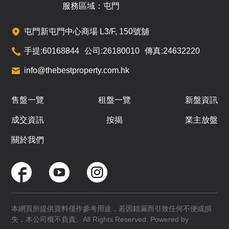
服務區域：屯門
屯門新屯門中心商場 L3/F, 150號舖
手提:
60168844
公司:
26180010
傳真:
24632220
info@thebestproperty.com.hk
售盤一覽
租盤一覽
新盤資訊
成交資訊
按揭
業主放盤
關於我們
本網頁所提供資料僅作參考用途，若因錯漏而引致任何不便或損
失，本公司概不負責。All Rights Reserved. Powered by