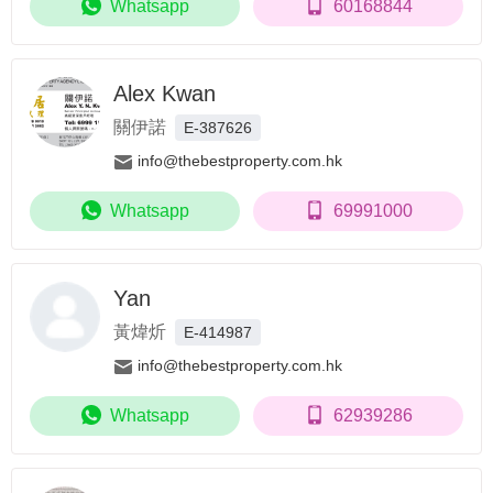
Whatsapp
60168844
Alex Kwan
關伊諾
E-387626
info@thebestproperty.com.hk
Whatsapp
69991000
Yan
黃煒炘
E-414987
info@thebestproperty.com.hk
Whatsapp
62939286