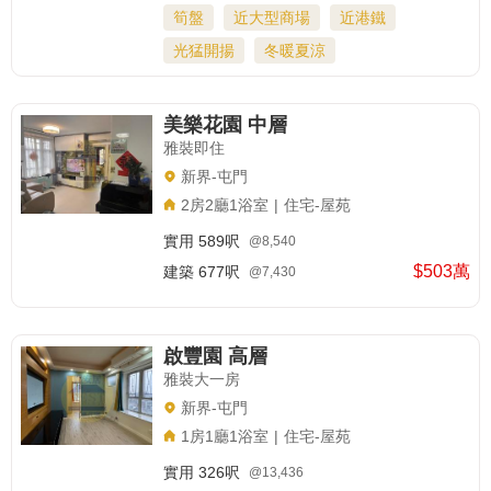
筍盤
近大型商場
近港鐵
光猛開揚
冬暖夏涼
美樂花園 中層
雅裝即住
新界-屯門
2房2廳1浴室
|
住宅-屋苑
實用
589呎
@8,540
$503萬
建築
677呎
@7,430
啟豐園 高層
雅裝大一房
新界-屯門
1房1廳1浴室
|
住宅-屋苑
實用
326呎
@13,436