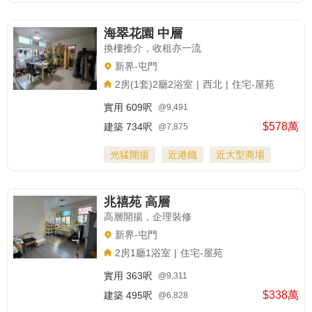
海翠花園 中層
換樓推介，收租亦一流
新界-屯門
2房(1套)2廳2浴室
|
西北
|
住宅-屋苑
實用
609呎
@9,491
$578萬
建築
734呎
@7,875
光猛開揚
近港鐵
近大型商場
兆禧苑 高層
高層開揚，企理裝修
新界-屯門
2房1廳1浴室
|
住宅-屋苑
實用
363呎
@9,311
$338萬
建築
495呎
@6,828