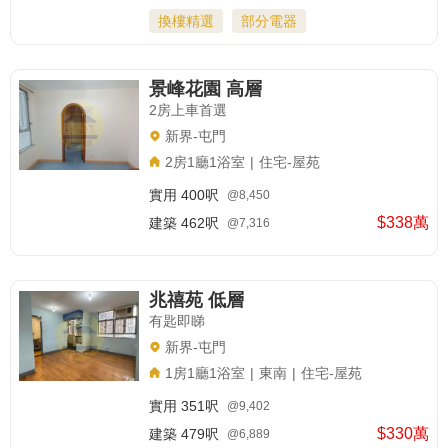
換樓精選
部分電器
景峰花園 高層
2房上車首選
新界-屯門
2房1廳1浴室
|
住宅-屋苑
實用
400呎
@8,450
$338萬
建築
462呎
@7,316
兆禧苑 低層
有匙即睇
新界-屯門
1房1廳1浴室
|
東南
|
住宅-屋苑
實用
351呎
@9,402
$330萬
建築
479呎
@6,889