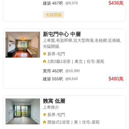
$438萬
建築
467呎
@9,379
光猛開揚
新屯門中心 中層
上車盤,有匙即睇,近大型商場,名校網,近港鐵,
光猛開揚,
新界-屯門
2房2廳1浴室
|
東北
|
住宅-屋苑
實用
462呎
@10,390
$480萬
建築
555呎
@8,649
䨇寓 低層
上車推介
新界-屯門
開放式1浴室
|
東
|
住宅-屋苑