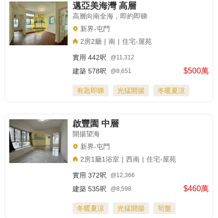
邁亞美海灣 高層
高層向南全海，即約即睇
新界-屯門
2房2廳
|
南
|
住宅-屋苑
實用
442呎
@11,312
$500萬
建築
578呎
@8,651
有匙即睇
光猛開揚
冬暖夏涼
啟豐園 中層
開揚望海
新界-屯門
2房1廳1浴室
|
西南
|
住宅-屋苑
實用
372呎
@12,366
$460萬
建築
535呎
@8,598
冬暖夏涼
光猛開揚
筍盤