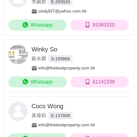
李婉群
E-293920
cindyli37@yahoo.com.hk
Whatsapp
91063320
Winky So
蘇永耀
S-193866
info@thebestproperty.com.hk
Whatsapp
61142338
Coco Wong
黃偉莉
E-137808
info@thebestproperty.com.hk