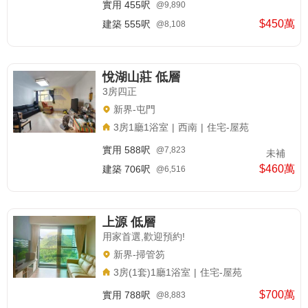
實用
455呎
@9,890
$450萬
建築
555呎
@8,108
悅湖山莊 低層
3房四正
新界-屯門
3房1廳1浴室
|
西南
|
住宅-屋苑
實用
588呎
@7,823
未補
$460萬
建築
706呎
@6,516
上源 低層
用家首選,歡迎預約!
新界-掃管笏
3房(1套)1廳1浴室
|
住宅-屋苑
$700萬
實用
788呎
@8,883