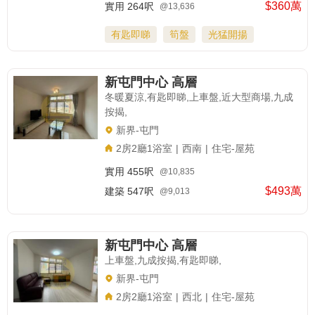
$360萬
實用
264呎
@13,636
有匙即睇
筍盤
光猛開揚
新屯門中心 高層
冬暖夏涼,有匙即睇,上車盤,近大型商場,九成
按揭,
新界-屯門
2房2廳1浴室
|
西南
|
住宅-屋苑
實用
455呎
@10,835
$493萬
建築
547呎
@9,013
新屯門中心 高層
上車盤,九成按揭,有匙即睇,
新界-屯門
2房2廳1浴室
|
西北
|
住宅-屋苑