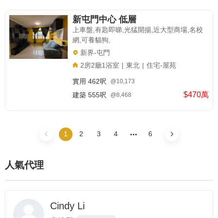
新屯門中心 低層
上車盤,有匙即睇,光猛開揚,近大型商場,名校
網,可養貓狗,
新界-屯門
2房2廳1浴室
|
東北
|
住宅-屋苑
實用
462呎
@10,173
$470萬
建築
555呎
@8,468
1
2
3
4
6
人氣代理
Cindy Li