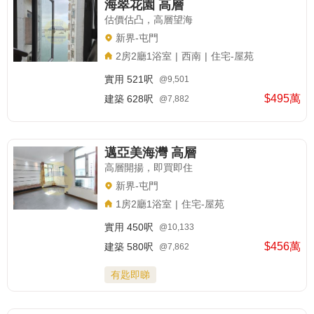
海翠花園 高層
估價估凸，高層望海
新界-屯門
2房2廳1浴室
|
西南
|
住宅-屋苑
實用
521呎
@9,501
$495萬
建築
628呎
@7,882
邁亞美海灣 高層
高層開揚，即買即住
新界-屯門
1房2廳1浴室
|
住宅-屋苑
實用
450呎
@10,133
$456萬
建築
580呎
@7,862
有匙即睇