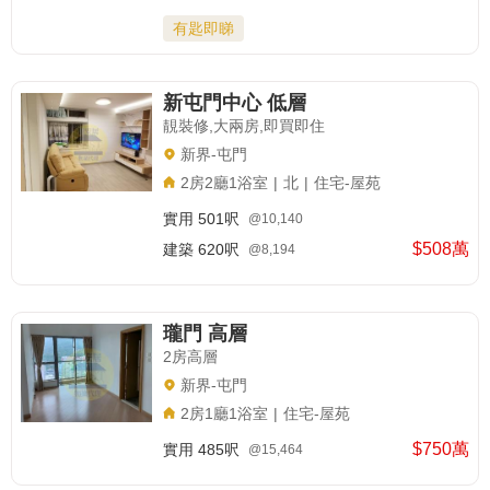
有匙即睇
新屯門中心 低層
靚裝修,大兩房,即買即住
新界-屯門
2房2廳1浴室
|
北
|
住宅-屋苑
實用
501呎
@10,140
$508萬
建築
620呎
@8,194
瓏門 高層
2房高層
新界-屯門
2房1廳1浴室
|
住宅-屋苑
$750萬
實用
485呎
@15,464