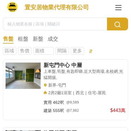
置安居物業代理有限公司
售盤
租盤
新盤
成交
區域
售價
面積
間隔
更多
新屯門中心 中層
上車盤,筍盤,有匙即睇,近大型商場,名校網,光
猛開揚,
新界-屯門
2房2廳1浴室
|
西北
|
住宅-屋苑
實用
462呎
@9,589
$443萬
建築
555呎
@7,982