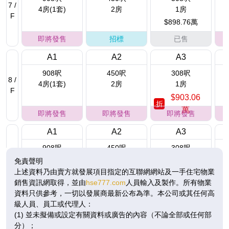
7 /
4房(1套)
2房
1房
F
$898.76萬
即將發售
招標
已售
A1
A2
A3
908呎
450呎
308呎
8 /
4房(1套)
2房
1房
F
$903.06
折
萬
即將發售
即將發售
即將發售
A1
A2
A3
908呎
450呎
308呎
9 /
4房(1套)
2房
1房
免責聲明
F
$3,356.8萬
上述資料乃由賣方就發展項目指定的互聯網網站及一手住宅物業
$909.51
折
銷售資訊網取得，並由
hse777.com
人員輸入及製作。所有物業
萬
已售
招標
即將發售
資料只供參考，一切以發展商最新公布為準。本公司或其任何高
級人員、員工或代理人：
A1
A2
A3
(1) 並未擬備或設定有關資料或廣告的內容（不論全部或任何部
908呎
450呎
308呎
10
分）；