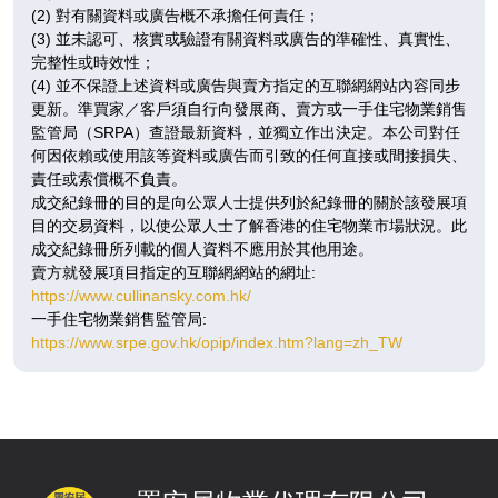
4房(1套)
2房
1房
/
(2) 對有關資料或廣告概不承擔任何責任；
F
(3) 並未認可、核實或驗證有關資料或廣告的準確性、真實性、
完整性或時效性；
即將發售
即將發售
即將發售
(4) 並不保證上述資料或廣告與賣方指定的互聯網網站內容同步
更新。準買家／客戶須自行向發展商、賣方或一手住宅物業銷售
A1
A2
A3
監管局（SRPA）查證最新資料，並獨立作出決定。本公司對任
908呎
450呎
308呎
11
何因依賴或使用該等資料或廣告而引致的任何直接或間接損失、
4房(1套)
2房
1房
/
責任或索償概不負責。
F
$1,525.5萬
成交紀錄冊的目的是向公眾人士提供列於紀錄冊的關於該發展項
目的交易資料，以使公眾人士了解香港的住宅物業市場狀況。此
即將發售
已售
即將發售
成交紀錄冊所列載的個人資料不應用於其他用途。
賣方就發展項目指定的互聯網網站的網址:
A1
A2
A3
https://www.cullinansky.com.hk/
908呎
450呎
308呎
12
一手住宅物業銷售監管局:
4房(1套)
2房
1房
/
https://www.srpe.gov.hk/opip/index.htm?lang=zh_TW
F
$3,814.9萬
$1,576.19萬
已售
已售
即將發售
A1
A2
A3
908呎
450呎
308呎
15
4房(1套)
2房
1房