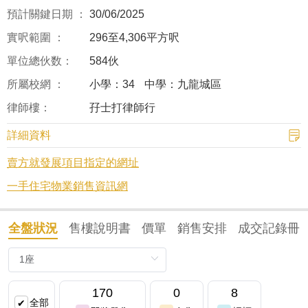
預計關鍵日期 ：
30/06/2025
實呎範圍 ：
296至4,306平方呎
單位總伙数：
584伙
所屬校網 ：
小學：34
中學：九龍城區
律師樓：
孖士打律師行
詳細資料
賣方就發展項目指定的網址
一手住宅物業銷售資訊網
全盤狀況
售樓說明書
價單
銷售安排
成交記錄冊
170
0
8
全部