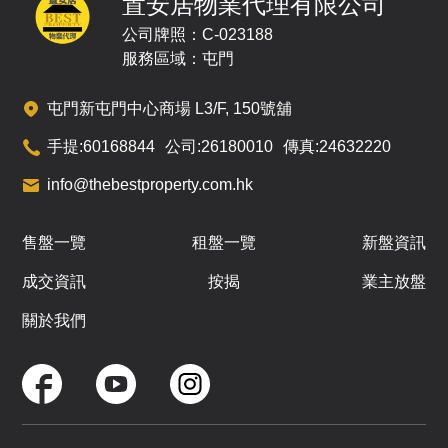
置安居物業代理有限公司
/
F
$1,600萬
公司牌照：C-023188
即將發售
已售
即將發售
服務區域：屯門
A1
A2
A3
屯門新屯門中心商場 L3/F, 150號舖
908呎
450呎
308呎
16
4房(1套)
2房
1房
手提:
60168844
公司:
26180010
傳真:
24632220
/
F
$931.67
折
info@thebestproperty.com.hk
萬
即將發售
即將發售
即將發售
A1
A2
A3
售盤一覽
租盤一覽
新盤資訊
908呎
450呎
308呎
17
成交資訊
按揭
業主放盤
4房(1套)
2房
1房
/
F
$3,554.2萬
$938.67
關於我們
折
萬
已售
即將發售
即將發售
A1
A2
A3
908呎
450呎
308呎
18
4房(1套)
2房
1房
/