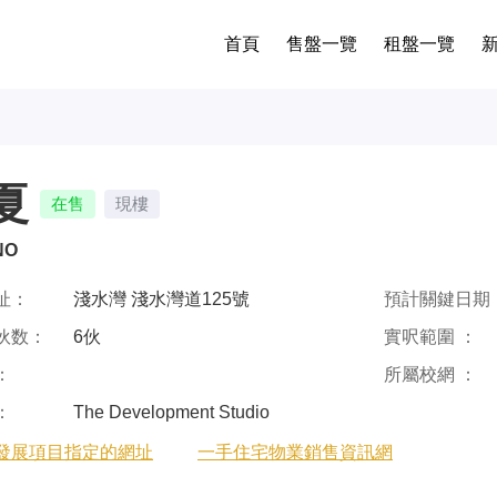
首頁
售盤一覽
租盤一覽
夏
在售
現樓
NO
址：
淺水灣 淺水灣道125號
預計關鍵日期 
伙数：
6伙
實呎範圍 ：
：
所屬校網 ：
：
The Development Studio
發展項目指定的網址
一手住宅物業銷售資訊網