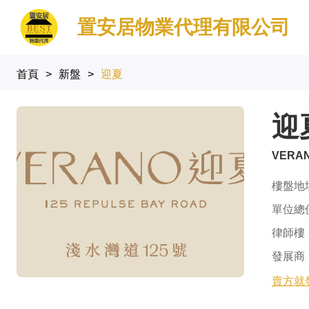
置安居物業代理有限公司
首頁
>
新盤
>
迎夏
迎
VERA
樓盤地
單位總
律師樓
發展商
賣方就