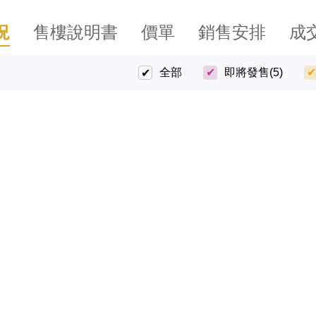
況
售樓說明書
價單
銷售安排
成
全部
即將發售
(5)