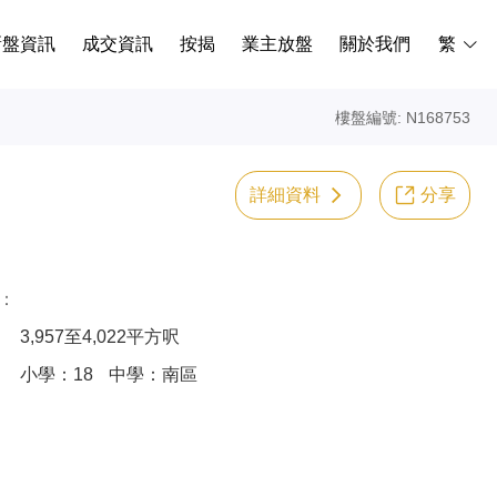
新盤資訊
成交資訊
按揭
業主放盤
關於我們
繁
樓盤編號: N168753
詳細資料
分享
：
3,957至4,022平方呎
小學：18
中學：南區