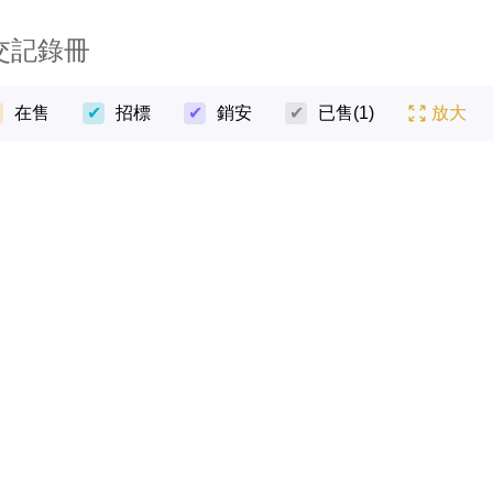
交記錄冊
在售
招標
銷安
已售
(1)
放大