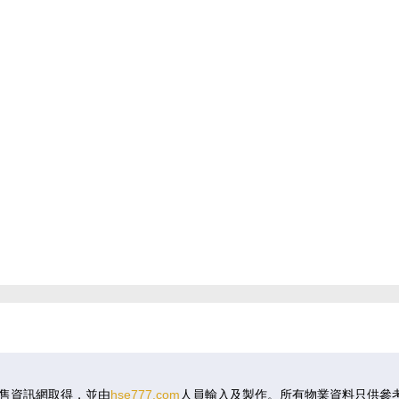
售資訊網取得，並由
hse777.com
人員輸入及製作。所有物業資料只供參