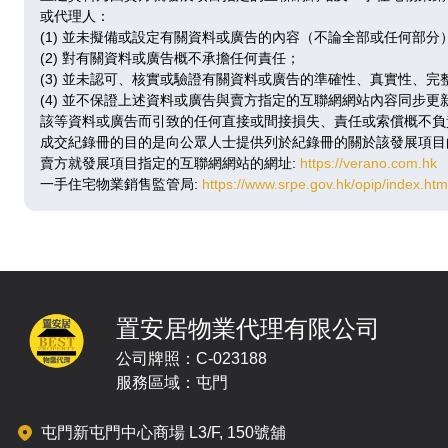
即將發售
或代理人：
(1) 並未擬備或設定有關資料或廣告的內容（不論全部或任何部分
(2) 對有關資料或廣告概不承擔任何責任；
-
(3) 並未認可、核實或驗證有關資料或廣告的準確性、真實性、完
(4) 並不保證上述資料或廣告與賣方指定的互聯網網站內容同步
3,957呎
|
3房(1套)
該等資料或廣告而引致的任何直接或間接損失、責任或索償概不負
10&11
成交紀錄冊的目的是向公眾人士提供列於紀錄冊的關於該發展項目
/ F
賣方就發展項目指定的互聯網網站的網址:
https://verano.com.hk
一手住宅物業銷售監管局:
https://www.srpe.gov.hk/opip/index.h
即將發售
-
4,022呎
|
3房(1套)
置安居物業代理有限公司
12&13
$3.22億
/ F
公司牌照：C-023188
@80,000
服務區域：屯門
已售
屯門新屯門中心商場 L3/F, 150號舖