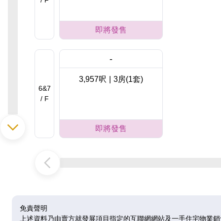
/ F
即將發售
-
3,957呎
|
3房(1套)
6&7
/ F
即將發售
-
3,957呎
|
3房(1套)
8&9
/ F
免責聲明
上述資料乃由賣方就發展項目指定的互聯網網站及一手住宅物業銷