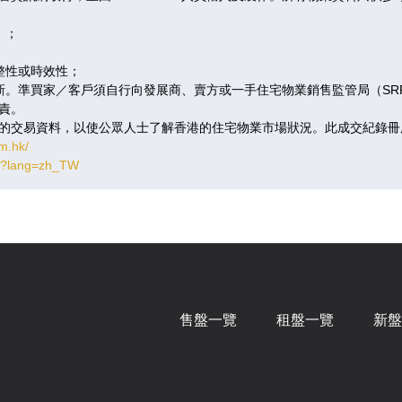
售
已售
已
）；
B
C
整性或時效性；
更新。準買家／客戶須自行向發展商、賣方或一手住宅物業銷售監管局（S
呎
|
1房
338呎
|
1房
339呎
責。
的交易資料，以使公眾人士了解香港的住宅物業市場狀況。此成交紀錄冊
4.7萬
$632.9萬
$634
m.hk/
,687
@18,725
@18,
tm?lang=zh_TW
售
已售
已
B
C
呎
|
1房
338呎
|
1房
339呎
0.5萬
$638.6萬
$640
售盤一覽
租盤一覽
新盤
,855
@18,893
@18,
售
已售
已