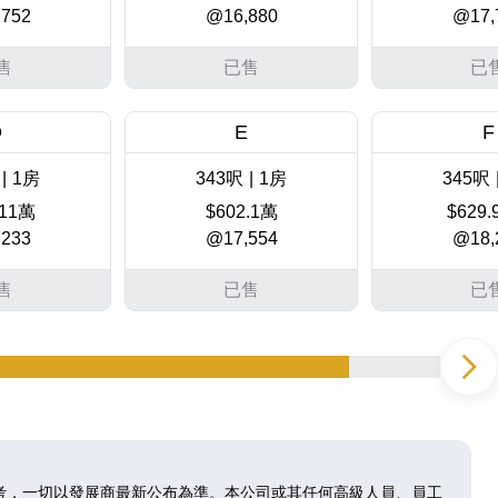
752
@16,880
@17,
售
已售
已
D
E
F
|
1房
343呎
|
1房
345呎
.11萬
$602.1萬
$629
233
@17,554
@18,
售
已售
已
D
E
F
|
1房
343呎
|
1房
345呎
.2萬
$614.51萬
$641
560
@17,916
@18,
考，一切以發展商最新公布為準。本公司或其任何高級人員、員工