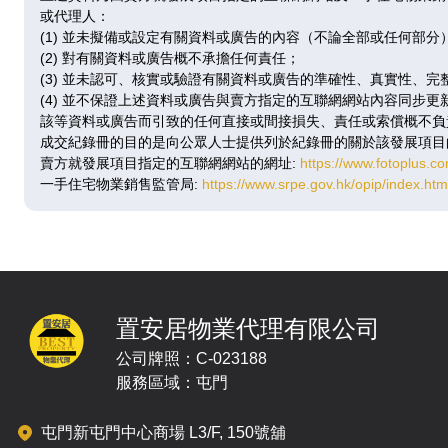
已售
已
或代理人：
(1) 並未擬備或設定有關資料或廣告的內容（不論全部或任何部分
(2) 對有關資料或廣告概不承擔任何責任；
A
(3) 並未認可、核實或驗證有關資料或廣告的準確性、真實性、完
(4) 並不保證上述資料或廣告與賣方指定的互聯網網站內容同步
347呎
|
1房
345
該等資料或廣告而引致的任何直接或間接損失、責任或索償概不負
9 / F
成交紀錄冊的目的是向公眾人士提供列於紀錄冊的關於該發展項目
$669.51萬
$64
賣方就發展項目指定的互聯網網站的網址:
https://www.fotoplus.co
@19,294
@18
一手住宅物業銷售監管局:
https://www.srpe.gov.hk/opip/index.h
已售
已
A
347呎
|
1房
345
置安居物業代理有限公司
10 /
$675.5萬
$65
F
公司牌照：C-023188
@19,467
@18
服務區域：屯門
已售
已
屯門新屯門中心商場 L3/F, 150號舖