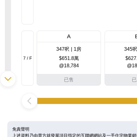
A
347呎
|
1房
345
7 / F
$651.8萬
$627
@18,784
@18
已售
已
A
347呎
|
1房
345
8 / F
$663.51萬
$639
@19,121
@18
免責聲明
上述資料乃由賣方就發展項目指定的互聯網網站及一手住宅物業銷