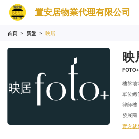
置安居物業代理有限公司
首頁
>
新盤
>
映居
映
FOTO+
樓盤地
單位總
律師樓
發展商
賣方就