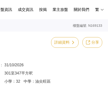
新盤資訊
成交資訊
按揭
業主放盤
關於我們
繁
樓盤編號: N169133
詳細資料
分享
：
31/10/2026
301至347平方呎
小學：32
中學：油尖旺區