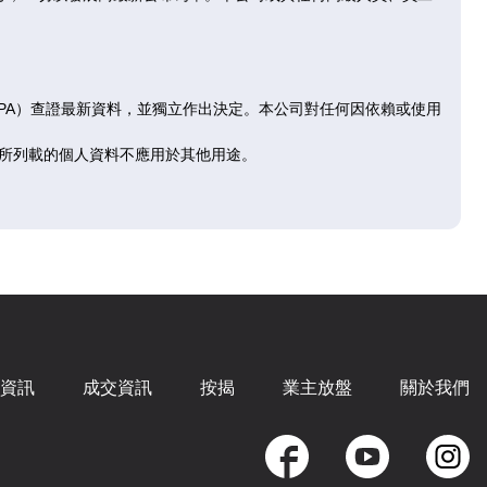
售
已售
已
D
E
F
RPA）查證最新資料，並獨立作出決定。本公司對任何因依賴或使用
|
1房
343呎
|
1房
345呎
所列載的個人資料不應用於其他用途。
.8萬
$620.01萬
$647
726
@18,076
@18,
售
已售
已
D
E
F
|
1房
343呎
|
1房
345呎
.5萬
$625.6萬
$652
資訊
成交資訊
按揭
業主放盤
關於我們
894
@18,239
@18,
售
已售
已