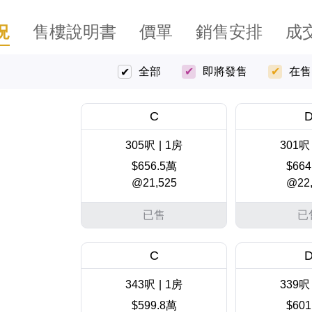
況
售樓說明書
價單
銷售安排
成
全部
即將發售
在售
C
305呎
|
1房
301呎
$656.5萬
$664
@21,525
@22,
已售
已
C
343呎
|
1房
339呎
$599.8萬
$601