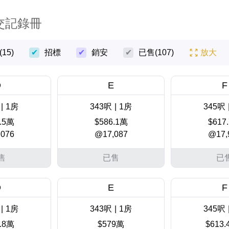
交記錄冊
(15)
招標
銷安
已售
(107)
放大
D
E
F
|
1房
343呎
|
1房
345呎
.5萬
$586.1萬
$617
076
@17,087
@17,
售
已售
已
D
E
F
|
1房
343呎
|
1房
345呎
.8萬
$579萬
$613