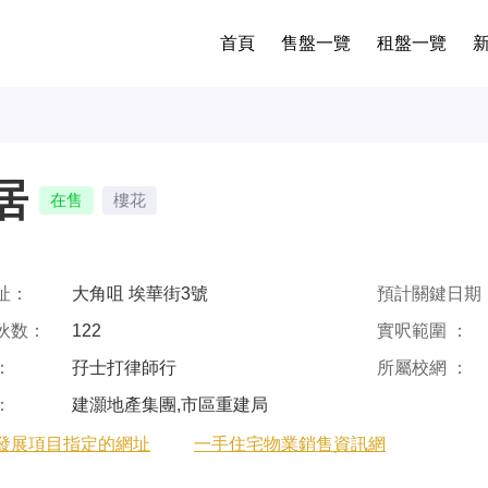
首頁
售盤一覽
租盤一覽
居
在售
樓花
址：
大角咀 埃華街3號
預計關鍵日期 
伙数：
122
實呎範圍 ：
：
孖士打律師行
所屬校網 ：
：
建灝地產集團,市區重建局
發展項目指定的網址
一手住宅物業銷售資訊網