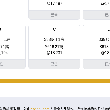
@17,487
@17,
已售
已
B
C
呎
|
1房
338呎
|
1房
339呎
.71萬
$616.21萬
$618
,194
@18,231
@18,
售
已售
已
B
C
呎
|
1房
338呎
|
1房
339呎
.01萬
$627.3萬
$629
,522
@18,559
@18,
售資訊網取得，並由
hse777.com
人員輸入及製作。所有物業資料只供參