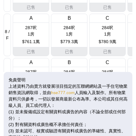
已售
已售
已售
A
B
C
287呎
284呎
284呎
8 /
1房
1房
1房
F
$761.1萬
$779.3萬
$780.9萬
已售
已售
已售
A
B
C
287呎
284呎
284呎
9 /
1房
1房
1房
免責聲明
F
$769.3萬
$787.6萬
$789.3萬
上述資料乃由賣方就發展項目指定的互聯網網站及一手住宅物業
銷售資訊網取得，並由
hse777.com
人員輸入及製作。所有物業
已售
已售
已售
資料只供參考，一切以發展商最新公布為準。本公司或其任何高
級人員、員工或代理人：
A
B
C
(1) 並未擬備或設定有關資料或廣告的內容（不論全部或任何部
287呎
284呎
284呎
10
分）；
1房
1房
1房
/
(2) 對有關資料或廣告概不承擔任何責任；
F
$778.2萬
$796.9萬
$798.4萬
(3) 並未認可、核實或驗證有關資料或廣告的準確性、真實性、