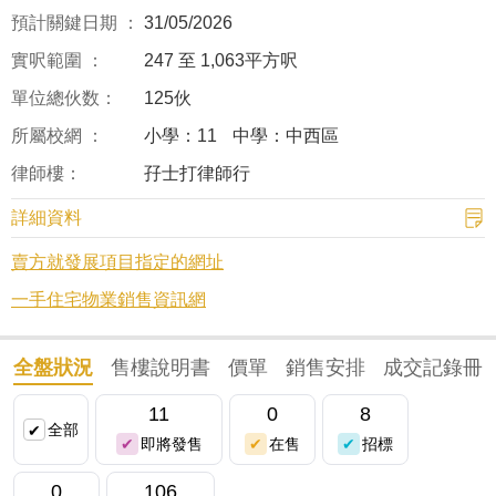
預計關鍵日期 ：
31/05/2026
實呎範圍 ：
247 至 1,063平方呎
單位總伙数：
125伙
所屬校網 ：
小學：11
中學：中西區
律師樓：
孖士打律師行
詳細資料
賣方就發展項目指定的網址
一手住宅物業銷售資訊網
全盤狀況
售樓說明書
價單
銷售安排
成交記錄冊
11
0
8
全部
即將發售
在售
招標
0
106