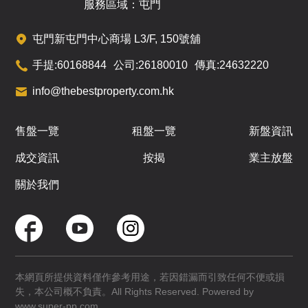
已售
已售
已售
服務區域：屯門
A
B
C
屯門新屯門中心商場 L3/F, 150號舖
287呎
284呎
284呎
16
1房
1房
1房
手提:
60168844
公司:
26180010
傳真:
24632220
/
F
$812.5萬
$832萬
$833.6萬
info@thebestproperty.com.hk
已售
已售
已售
A
B
C
售盤一覽
租盤一覽
新盤資訊
287呎
284呎
284呎
17
成交資訊
按揭
業主放盤
1房
1房
1房
/
F
$868萬
$888萬
$890.6萬
關於我們
已售
已售
已售
A
B
C
287呎
284呎
284呎
18
1房
1房
1房
/
本網頁所提供資料僅作參考用途，若因錯漏而引致任何不便或損
F
$898.3萬
$918萬
$819.5萬
失，本公司概不負責。All Rights Reserved. Powered by
已售
已售
已售
www.super-pp.com