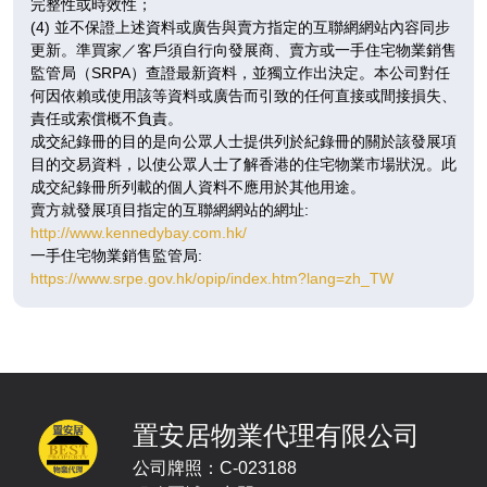
完整性或時效性；
已售
已售
已售
(4) 並不保證上述資料或廣告與賣方指定的互聯網網站內容同步
更新。準買家／客戶須自行向發展商、賣方或一手住宅物業銷售
A
B
C
監管局（SRPA）查證最新資料，並獨立作出決定。本公司對任
287呎
284呎
284呎
11
何因依賴或使用該等資料或廣告而引致的任何直接或間接損失、
1房
1房
1房
/
責任或索償概不負責。
F
$786.4萬
$805.2萬
$806.8萬
成交紀錄冊的目的是向公眾人士提供列於紀錄冊的關於該發展項
目的交易資料，以使公眾人士了解香港的住宅物業市場狀況。此
已售
已售
已售
成交紀錄冊所列載的個人資料不應用於其他用途。
賣方就發展項目指定的互聯網網站的網址:
A
B
C
http://www.kennedybay.com.hk/
287呎
284呎
284呎
12
一手住宅物業銷售監管局:
1房
1房
1房
/
https://www.srpe.gov.hk/opip/index.htm?lang=zh_TW
F
$820.7萬
$843萬
$845萬
已售
已售
已售
A
B
C
287呎
284呎
284呎
15
1房
1房
1房
置安居物業代理有限公司
/
F
$803.6萬
$822.8萬
$824.4萬
公司牌照：C-023188