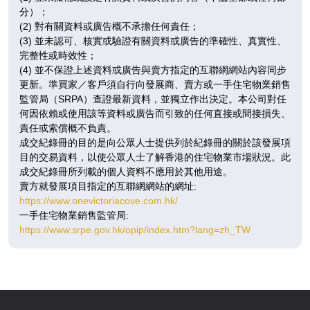
642呎
390呎
388呎
分）；
9 /
3房(1套)
2房
2房
(2) 對有關資料或廣告概不承擔任何責任；
F
$1,193.73萬
$760.66萬
$793.05萬
(3) 並未認可、核實或驗證有關資料或廣告的準確性、真實性、
完整性或時效性；
已售
已售
已售
(4) 並不保證上述資料或廣告與賣方指定的互聯網網站內容同步
更新。準買家／客戶須自行向發展商、賣方或一手住宅物業銷售
A
B
C
監管局（SRPA）查證最新資料，並獨立作出決定。本公司對任
642呎
390呎
388呎
10
何因依賴或使用該等資料或廣告而引致的任何直接或間接損失、
3房(1套)
2房
2房
/
責任或索償概不負責。
F
$1,198.01萬
$764.85萬
$795.93萬
成交紀錄冊的目的是向公眾人士提供列於紀錄冊的關於該發展項
目的交易資料，以使公眾人士了解香港的住宅物業市場狀況。此
已售
已售
已售
成交紀錄冊所列載的個人資料不應用於其他用途。
賣方就發展項目指定的互聯網網站的網址:
A
B
C
https://www.onevictoriacove.com.hk/
642呎
390呎
388呎
11
一手住宅物業銷售監管局:
3房(1套)
2房
2房
/
https://www.srpe.gov.hk/opip/index.htm?lang=zh_TW
F
$1,228.62萬
$769.13萬
$757.21萬
已售
已售
已售
A
B
C