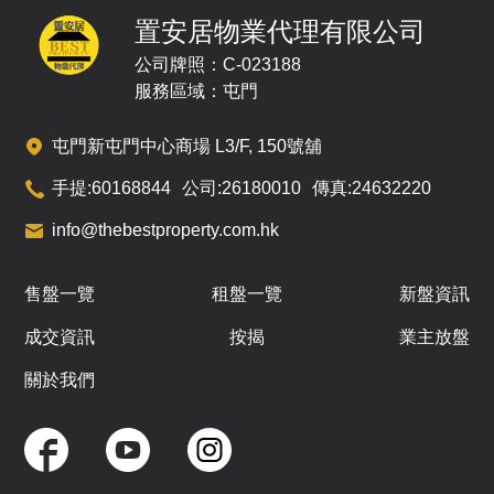
642呎
390呎
388呎
12
3房(1套)
2房
2房
置安居物業代理有限公司
/
F
$1,272.86萬
$772.59萬
$761.3萬
公司牌照：C-023188
已售
已售
已售
服務區域：屯門
A
B
C
屯門新屯門中心商場 L3/F, 150號舖
642呎
390呎
388呎
15
3房(1套)
2房
2房
手提:
60168844
公司:
26180010
傳真:
24632220
/
F
$1,210.84萬
$776.77萬
$767.76萬
info@thebestproperty.com.hk
已售
已售
已售
A
B
C
售盤一覽
租盤一覽
新盤資訊
642呎
390呎
388呎
16
成交資訊
按揭
業主放盤
3房(1套)
2房
2房
/
F
$1,215.12萬
$780.96萬
$771.22萬
關於我們
已售
已售
已售
A
B
C
642呎
390呎
388呎
17