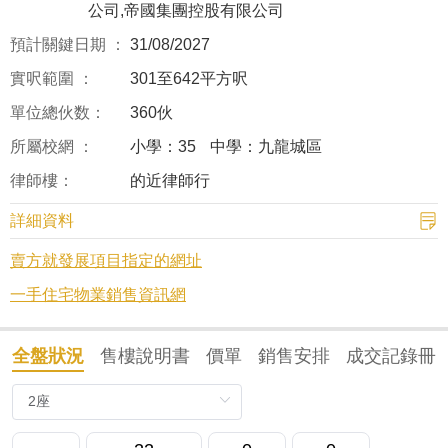
公司,帝國集團控股有限公司
預計關鍵日期 ：
31/08/2027
實呎範圍 ：
301至642平方呎
單位總伙数：
360伙
所屬校網 ：
小學：35
中學：九龍城區
律師樓：
的近律師行
詳細資料
賣方就發展項目指定的網址
一手住宅物業銷售資訊網
全盤狀況
售樓說明書
價單
銷售安排
成交記錄冊