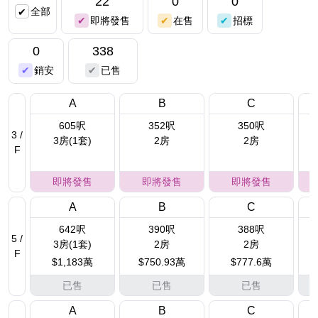
22
0
0
全部
即將發售
在售
招標
0
338
銷安
已售
A
B
C
605呎
352呎
350呎
3 /
3房(1套)
2房
2房
F
即將發售
即將發售
即將發售
A
B
C
642呎
390呎
388呎
5 /
3房(1套)
2房
2房
F
$1,183萬
$750.93萬
$777.6萬
已售
已售
已售
A
B
C