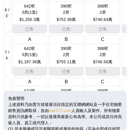
642呎
390呎
388呎
6 /
3房(1套)
2房
2房
F
$1,250.3萬
$752.38萬
$740.64萬
已售
已售
已售
A
B
C
642呎
390呎
388呎
7 /
3房(1套)
2房
2房
F
$1,187.36萬
$755.11萬
$745.56萬
已售
已售
已售
A
B
C
642呎
390呎
388呎
8 /
3房(1套)
2房
2房
免責聲明
F
$1,217.55萬
$757.75萬
$789.12萬
上述資料乃由賣方就發展項目指定的互聯網網站及一手住宅物業
銷售資訊網取得，並由
hse777.com
人員輸入及製作。所有物業
已售
已售
已售
資料只供參考，一切以發展商最新公布為準。本公司或其任何高
級人員、員工或代理人：
A
B
C
(1) 並未擬備或設定有關資料或廣告的內容（不論全部或任何部