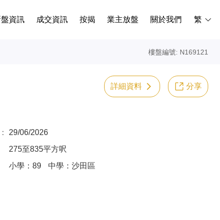
新盤資訊
成交資訊
按揭
業主放盤
關於我們
繁
樓盤編號: N169121
詳細資料
分享
：
29/06/2026
275至835平方呎
小學：89
中學：沙田區