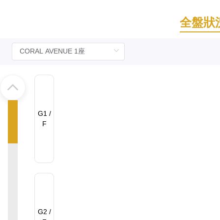
全盤狀
G1 /
F
G2 /