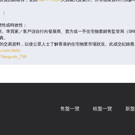
售
已售
已
）；
B
C
整性或時效性；
更新。準買家／客戶須自行向發展商、賣方或一手住宅物業銷售監管局（S
呎
|
2房
644呎
|
3房(1套)
410呎
責。
的交易資料，以使公眾人士了解香港的住宅物業市場狀況。此成交紀錄冊
.96萬
$848.92萬
$511
a.com.hk/tc
,971
@13,182
@12,
tm?lang=zh_TW
售
已售
已
B
C
呎
|
2房
644呎
|
3房(1套)
410呎
.12萬
$855.77萬
$515
售盤一覽
租盤一覽
新盤
,068
@13,288
@12,
售
已售
已