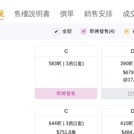
況
售樓說明書
價單
銷售安排
成
全部
即將發售
(4)
C
583呎
|
3房(1套)
390呎
$679
@17,
即將發售
已
C
644呎
|
3房(1套)
410呎
$751.8萬
$484