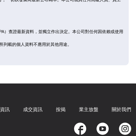
售
已售
已
D
E
F
RPA）查證最新資料，並獨立作出決定。本公司對任何因依賴或使用
|
2房
427呎
|
2房
697呎
|
3
所列載的個人資料不應用於其他用途。
.05萬
$520.95萬
$860
465
@12,200
@12,
售
已售
已
D
E
F
|
2房
427呎
|
2房
697呎
|
3
.16萬
$525.15萬
$873
資訊
成交資訊
按揭
業主放盤
關於我們
565
@12,299
@12,
售
已售
已