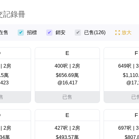
交記錄冊
在售
招標
銷安
已售
(126)
放大
D
E
F
|
2房
400呎
|
2房
649呎
|
3
.5萬
$656.69萬
$1,110
423
@16,417
@17,
售
已售
已
D
E
F
|
2房
427呎
|
2房
697呎
|
3
.34萬
$493.57萬
$807