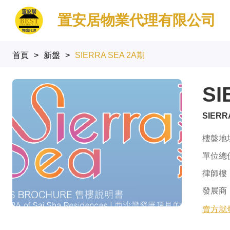
置安居物業代理有限公司
首頁
>
新盤
>
SIERRA SEA 2A期
SI
SIERR
樓盤地
單位總
律師樓
發展商
賣方就