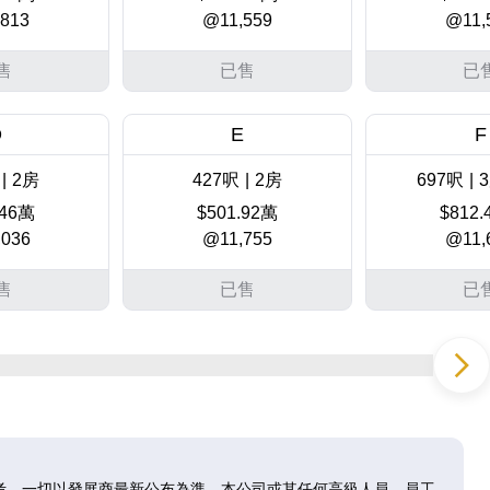
813
@11,559
@11,
售
已售
已
D
E
F
|
2房
427呎
|
2房
697呎
|
3
.46萬
$501.92萬
$812
036
@11,755
@11,
售
已售
已
D
E
F
|
2房
427呎
|
2房
697呎
|
3
.69萬
$511.31萬
$854
236
@11,974
@12,
考，一切以發展商最新公布為準。本公司或其任何高級人員、員工