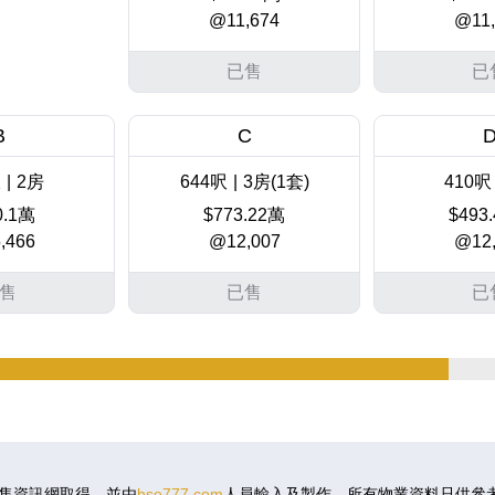
@11,674
@11,
已售
已
B
C
呎
|
2房
644呎
|
3房(1套)
410呎
0.1萬
$773.22萬
$493
,466
@12,007
@12,
售
已售
已
B
C
呎
|
2房
644呎
|
3房(1套)
410呎
.47萬
$829.74萬
$501
,681
@12,884
@12,
售資訊網取得，並由
hse777.com
人員輸入及製作。所有物業資料只供參