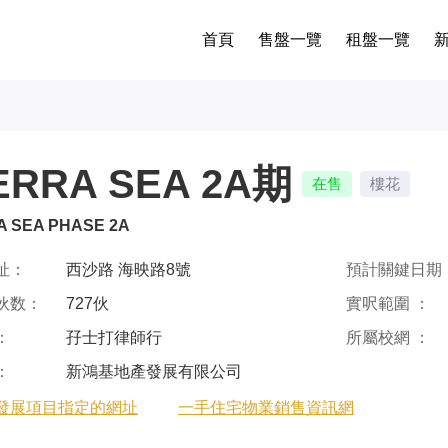
首頁
售盤一覽
租盤一覽
ERRA SEA 2A期
在售
樓花
A SEA PHASE 2A
址：
西沙路 海映路8號
預計關鍵日期 
伙数：
727伙
實呎範圍 ：
：
孖士打律師行
所屬校網 ：
：
新鴻基地產發展有限公司
發展項目指定的網址
一手住宅物業銷售資訊網