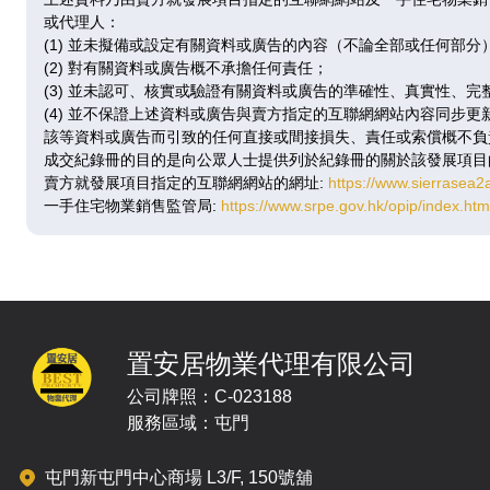
已售
已
或代理人：
(1) 並未擬備或設定有關資料或廣告的內容（不論全部或任何部分
(2) 對有關資料或廣告概不承擔任何責任；
A
(3) 並未認可、核實或驗證有關資料或廣告的準確性、真實性、完
(4) 並不保證上述資料或廣告與賣方指定的互聯網網站內容同步
469呎
|
2房
431
該等資料或廣告而引致的任何直接或間接損失、責任或索償概不負
3 / F
成交紀錄冊的目的是向公眾人士提供列於紀錄冊的關於該發展項目
$500.76萬
$515
賣方就發展項目指定的互聯網網站的網址:
https://www.sierrasea2
@10,677
@11
一手住宅物業銷售監管局:
https://www.srpe.gov.hk/opip/index.h
已售
已
A
469呎
|
2房
431
置安居物業代理有限公司
5 / F
$510.25萬
$520
公司牌照：C-023188
@10,880
@12
服務區域：屯門
已售
已
屯門新屯門中心商場 L3/F, 150號舖