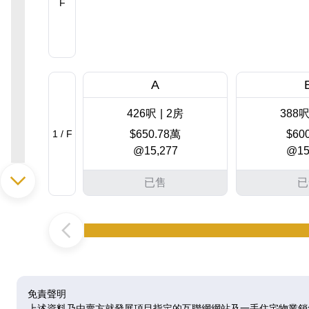
F
A
426呎
|
2房
388
1 / F
$650.78萬
$60
@15,277
@15
已售
已
A
469呎
|
2房
431
2 / F
$488.84萬
$503
@10,423
@11
免責聲明
上述資料乃由賣方就發展項目指定的互聯網網站及一手住宅物業銷