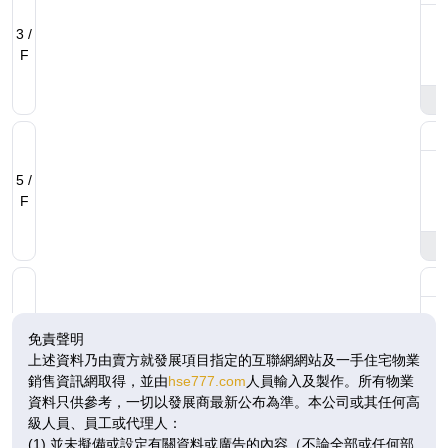
3 /
F
5 /
F
6 /
免責聲明
F
上述資料乃由賣方就發展項目指定的互聯網網站及一手住宅物業
銷售資訊網取得，並由
hse777.com
人員輸入及製作。所有物業
資料只供參考，一切以發展商最新公布為準。本公司或其任何高
級人員、員工或代理人：
(1) 並未擬備或設定有關資料或廣告的內容（不論全部或任何部