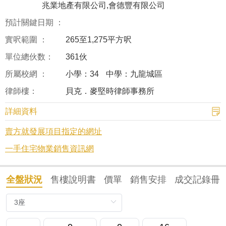
兆業地產有限公司,會德豐有限公司
預計關鍵日期 ：
實呎範圍 ：
265至1,275平方呎
單位總伙数：
361伙
所屬校網 ：
小學：34
中學：九龍城區
律師樓：
貝克．麥堅時律師事務所
詳細資料
賣方就發展項目指定的網址
一手住宅物業銷售資訊網
全盤狀況
售樓說明書
價單
銷售安排
成交記錄冊