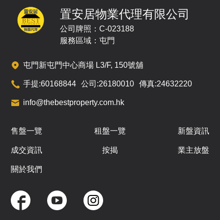
440呎
627呎
420呎
10
2房
3房(1套)
2房
置安居物業代理有限公司
/
F
$1,259.9萬
$775.8萬
公司牌照：C-023188
招標
已售
已售
服務區域：屯門
A
B
C
屯門新屯門中心商場 L3/F, 150號舖
440呎
627呎
420呎
11
2房
3房(1套)
2房
手提:
60168844
公司:
26180010
傳真:
24632220
/
F
$863萬
$1,262.9萬
$777.7萬
info@thebestproperty.com.hk
已售
已售
已售
A
B
C
售盤一覽
租盤一覽
新盤資訊
440呎
627呎
420呎
12
成交資訊
按揭
業主放盤
2房
3房(1套)
2房
/
F
$866萬
$1,266.1萬
$779.6萬
關於我們
已售
已售
已售
A
B
C
440呎
627呎
420呎
15