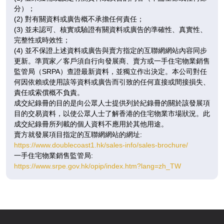
分）；
7 /
(2) 對有關資料或廣告概不承擔任何責任；
F
(3) 並未認可、核實或驗證有關資料或廣告的準確性、真實性、
完整性或時效性；
(4) 並不保證上述資料或廣告與賣方指定的互聯網網站內容同步
更新。準買家／客戶須自行向發展商、賣方或一手住宅物業銷售
A
B
C
監管局（SRPA）查證最新資料，並獨立作出決定。本公司對任
440呎
627呎
420呎
何因依賴或使用該等資料或廣告而引致的任何直接或間接損失、
8 /
2房
3房(1套)
2房
責任或索償概不負責。
F
$885.4萬
$1,258.5萬
$780.7萬
成交紀錄冊的目的是向公眾人士提供列於紀錄冊的關於該發展項
目的交易資料，以使公眾人士了解香港的住宅物業市場狀況。此
已售
已售
已售
成交紀錄冊所列載的個人資料不應用於其他用途。
賣方就發展項目指定的互聯網網站的網址:
A
B
C
https://www.doublecoast1.hk/sales-info/sales-brochure/
440呎
627呎
420呎
一手住宅物業銷售監管局:
9 /
2房
3房(1套)
2房
https://www.srpe.gov.hk/opip/index.htm?lang=zh_TW
F
$899萬
$1,241.6萬
$773.8萬
已售
已售
已售
A
B
C