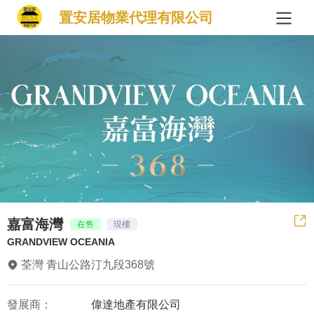
置安居物業代理有限公司
嘉富海灣
在售
現樓
GRANDVIEW OCEANIA
荃灣 青山公路汀九段368號
發展商：
偉達地產有限公司