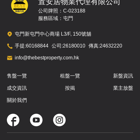
置安居物業代理有限公司
公司牌照：C-023188
服務區域：屯門
屯門新屯門中心商場 L3/F, 150號舖
手提:
60168844
公司:
26180010
傳真:
24632220
info@thebestproperty.com.hk
售盤一覽
租盤一覽
新盤資訊
成交資訊
按揭
業主放盤
關於我們