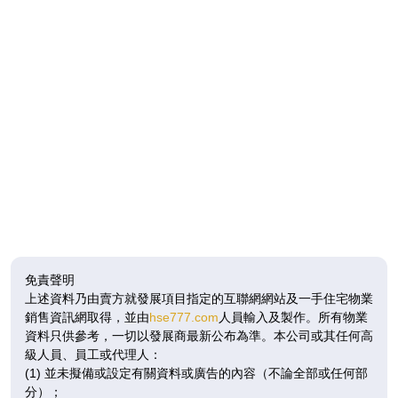
免責聲明
上述資料乃由賣方就發展項目指定的互聯網網站及一手住宅物業
銷售資訊網取得，並由
hse777.com
人員輸入及製作。所有物業
資料只供參考，一切以發展商最新公布為準。本公司或其任何高
級人員、員工或代理人：
(1) 並未擬備或設定有關資料或廣告的內容（不論全部或任何部
分）；