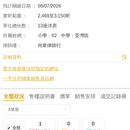
預計關鍵日期 ：
08/07/2026
實呎範圍 ：
2,469至3,150呎
單位總伙数：
13座洋房
所屬校網 ：
小學：62
中學：荃灣區
律師樓：
何韋律師行
詳細資料
賣方就發展項目指定的網址
一手住宅物業銷售資訊網
全盤狀況
售樓說明書
價單
銷售安排
成交記錄冊
1
0
0
全部