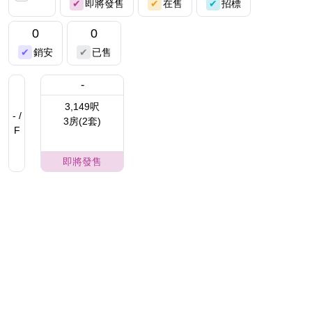
即將發售
在售
招標
0
0
銷安
已售
-
3,149呎
- /
3房(2套)
F
即將發售