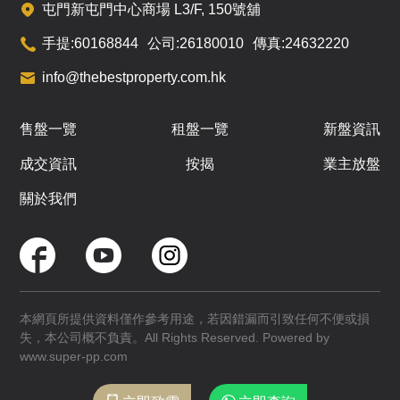
屯門新屯門中心商場 L3/F, 150號舖
手提:
60168844
公司:
26180010
傳真:
24632220
info@thebestproperty.com.hk
售盤一覽
租盤一覽
新盤資訊
成交資訊
按揭
業主放盤
關於我們
本網頁所提供資料僅作參考用途，若因錯漏而引致任何不便或損
失，本公司概不負責。All Rights Reserved. Powered by
www.super-pp.com