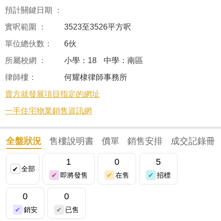
預計關鍵日期 ：
實呎範圍 ：
3523至3526平方呎
單位總伙数：
6伙
所屬校網 ：
小學：18
中學：南區
律師樓：
何耀棣律師事務所
賣方就發展項目指定的網址
一手住宅物業銷售資訊網
全盤狀況
售樓說明書
價單
銷售安排
成交記錄冊
1
0
5
全部
即將發售
在售
招標
0
0
銷安
已售