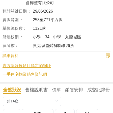
會德豐有限公司
預計關鍵日期 ：
29/06/2026
實呎範圍 ：
258至771平方呎
單位總伙数：
1121伙
所屬校網 ：
小學：34
中學：九龍城區
律師樓：
貝克‧麥堅時律師事務所
詳細資料
賣方就發展項目指定的網址
一手住宅物業銷售資訊網
全盤狀況
售樓說明書
價單
銷售安排
成交記錄冊