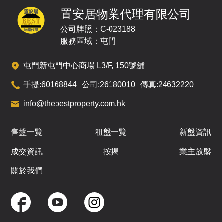
771呎
536呎
498呎
10
3房(1套)
2房
2房
置安居物業代理有限公司
/
F
公司牌照：C-023188
即將發售
即將發售
即將發售
服務區域：屯門
A
B
C
屯門新屯門中心商場 L3/F, 150號舖
771呎
536呎
498呎
11
3房(1套)
2房
2房
手提:
60168844
公司:
26180010
傳真:
24632220
/
F
info@thebestproperty.com.hk
即將發售
即將發售
即將發售
A
B
C
售盤一覽
租盤一覽
新盤資訊
771呎
536呎
498呎
12
成交資訊
按揭
業主放盤
3房(1套)
2房
2房
/
F
關於我們
即將發售
即將發售
即將發售
A
B
C
771呎
536呎
498呎
15