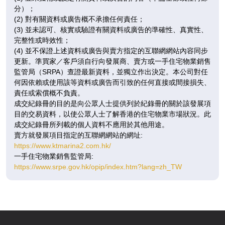
771呎
536呎
498呎
分）；
7 /
3房(1套)
2房
2房
(2) 對有關資料或廣告概不承擔任何責任；
F
(3) 並未認可、核實或驗證有關資料或廣告的準確性、真實性、
完整性或時效性；
即將發售
即將發售
即將發售
(4) 並不保證上述資料或廣告與賣方指定的互聯網網站內容同步
更新。準買家／客戶須自行向發展商、賣方或一手住宅物業銷售
A
B
C
監管局（SRPA）查證最新資料，並獨立作出決定。本公司對任
771呎
536呎
498呎
何因依賴或使用該等資料或廣告而引致的任何直接或間接損失、
8 /
3房(1套)
2房
2房
責任或索償概不負責。
F
成交紀錄冊的目的是向公眾人士提供列於紀錄冊的關於該發展項
目的交易資料，以使公眾人士了解香港的住宅物業市場狀況。此
即將發售
即將發售
即將發售
成交紀錄冊所列載的個人資料不應用於其他用途。
賣方就發展項目指定的互聯網網站的網址:
A
B
C
https://www.ktmarina2.com.hk/
771呎
536呎
498呎
一手住宅物業銷售監管局:
9 /
3房(1套)
2房
2房
https://www.srpe.gov.hk/opip/index.htm?lang=zh_TW
F
即將發售
即將發售
即將發售
A
B
C