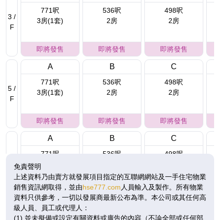
771呎
536呎
498呎
3 /
3房(1套)
2房
2房
F
即將發售
即將發售
即將發售
A
B
C
771呎
536呎
498呎
5 /
3房(1套)
2房
2房
F
即將發售
即將發售
即將發售
A
B
C
771呎
536呎
498呎
6 /
3房(1套)
2房
2房
免責聲明
F
上述資料乃由賣方就發展項目指定的互聯網網站及一手住宅物業
銷售資訊網取得，並由
hse777.com
人員輸入及製作。所有物業
即將發售
即將發售
即將發售
資料只供參考，一切以發展商最新公布為準。本公司或其任何高
級人員、員工或代理人：
A
B
C
(1) 並未擬備或設定有關資料或廣告的內容（不論全部或任何部