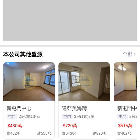
本公司其他盤源
全部
新屯門中心
邁亞美海灣
新屯門中
屯門
2房2廳1浴室
屯門
3房(1套)2廳
屯門
2房2
$430萬
$720萬
$515萬
實462呎
建555呎
實643呎
建820呎
實462呎