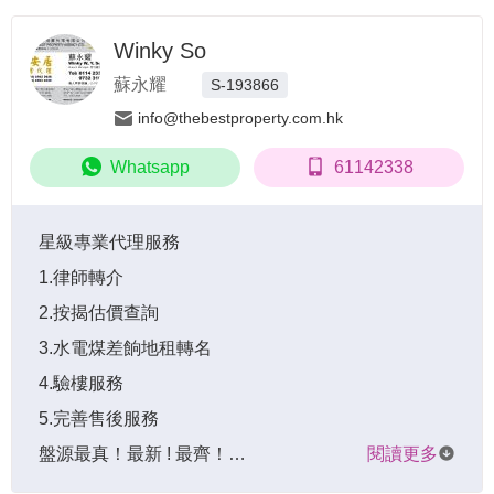
Winky So
蘇永耀
S-193866
info@thebestproperty.com.hk
Whatsapp
61142338
星級專業代理服務

1.律師轉介

2.按揭估價查詢

3.水電煤差餉地租轉名

4.驗樓服務

5.完善售後服務

盤源最真！最新 ! 最齊！…
閱讀更多