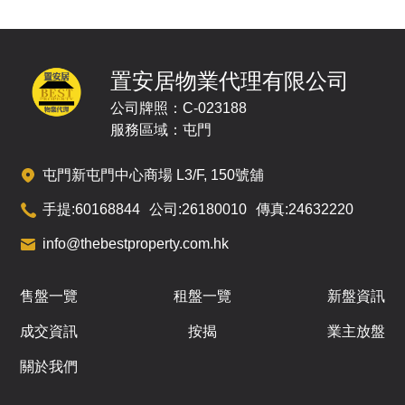
置安居物業代理有限公司
公司牌照：C-023188
服務區域：屯門
屯門新屯門中心商場 L3/F, 150號舖
手提:
60168844
公司:
26180010
傳真:
24632220
info@thebestproperty.com.hk
售盤一覽
租盤一覽
新盤資訊
成交資訊
按揭
業主放盤
關於我們