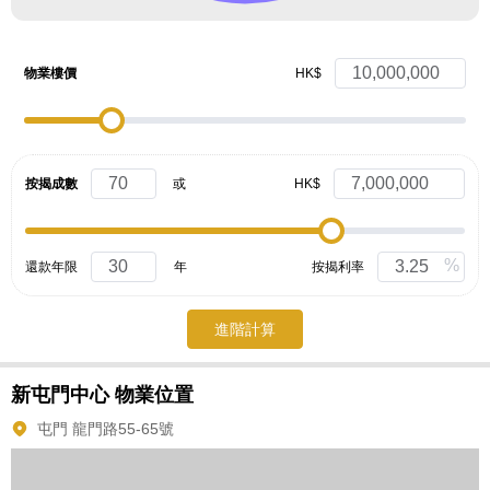
物業樓價
HK$
按揭成數
或
HK$
%
還款年限
年
按揭利率
進階計算
新屯門中心
物業位置
屯門 龍門路55-65號