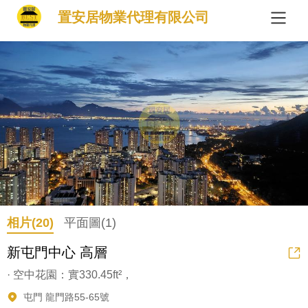
置安居物業代理有限公司
相片(20)
平面圖(1)
新屯門中心 高層
· 空中花園：實330.45ft²，
屯門 龍門路55-65號