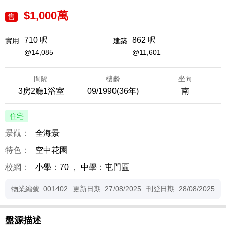
$1,000萬
售
710 呎
862 呎
實用
建築
@14,085
@11,601
間隔
樓齡
坐向
3房2廳1浴室
09/1990(36年)
南
住宅
景觀：
全海景
特色：
空中花園
校網：
小學：70
，
中學：屯門區
物業編號: 001402
更新日期: 27/08/2025
刊登日期: 28/08/2025
盤源描述