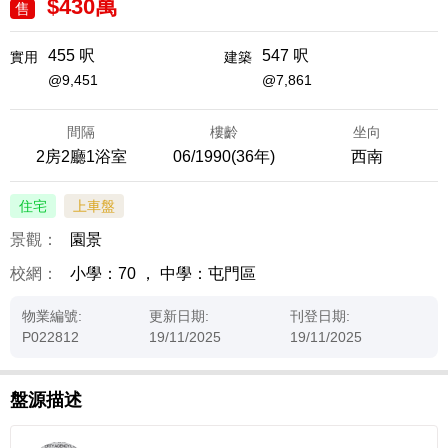
$430萬
售
455 呎
547 呎
實用
建築
@9,451
@7,861
間隔
樓齡
坐向
2房2廳1浴室
06/1990(36年)
西南
住宅
上車盤
景觀：
園景
校網：
小學：70
，
中學：屯門區
物業編號:
更新日期:
刊登日期:
P022812
19/11/2025
19/11/2025
盤源描述