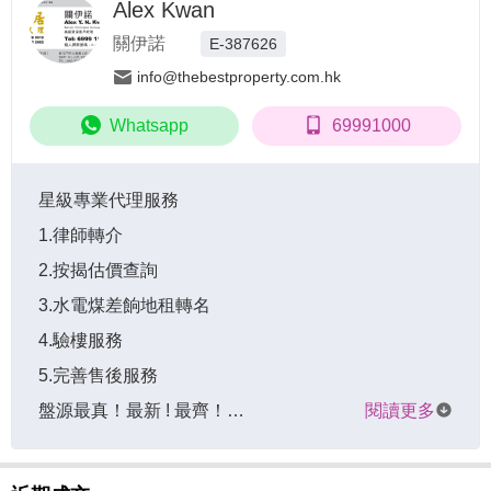
Alex Kwan
關伊諾
E-387626
info@thebestproperty.com.hk
Whatsapp
69991000
星級專業代理服務

1.律師轉介

2.按揭估價查詢

3.水電煤差餉地租轉名

4.驗樓服務

5.完善售後服務

盤源最真！最新 ! 最齊！…
閱讀更多