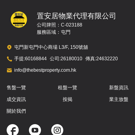
置安居物業代理有限公司
公司牌照：C-023188
服務區域：屯門
屯門新屯門中心商場 L3/F, 150號舖
手提:
60168844
公司:
26180010
傳真:
24632220
info@thebestproperty.com.hk
售盤一覽
租盤一覽
新盤資訊
成交資訊
按揭
業主放盤
關於我們