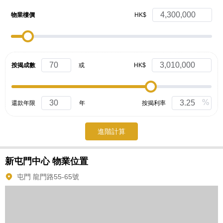
物業樓價
HK$
按揭成數
或
HK$
%
還款年限
年
按揭利率
進階計算
新屯門中心
物業位置
屯門 龍門路55-65號