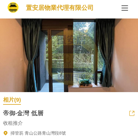
置安居物業代理有限公司
相片(9)
帝御‧金灣 低層
收租推介
掃管笏 青山公路青山灣段8號