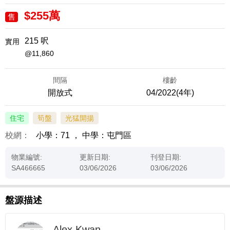
$255萬
售
215 呎
實用
@11,860
間隔
樓齡
開放式
04/2022(4年)
住宅
筍盤
光猛開揚
校網：
小學：71
，
中學：屯門區
物業編號:
更新日期:
刊登日期:
SA466665
03/06/2026
03/06/2026
盤源描述
Alex Kwan