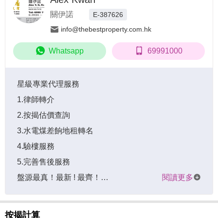
關伊諾
E-387626
info@thebestproperty.com.hk
Whatsapp
69991000
星級專業代理服務

1.律師轉介

2.按揭估價查詢

3.水電煤差餉地租轉名

4.驗樓服務

5.完善售後服務

盤源最真！最新 ! 最齊！…
閱讀更多
按揭計算