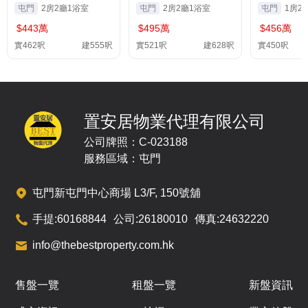
屯門
2房2廳1浴室
屯門
2房2廳1浴室
屯門
1房2
$443萬
$495萬
$456萬
實462呎
建555呎
實521呎
建628呎
實450呎
置安居物業代理有限公司
公司牌照：C-023188
服務區域：屯門
屯門新屯門中心商場 L3/F, 150號舖
手提:
60168844
公司:
26180010
傳真:
24632220
info@thebestproperty.com.hk
售盤一覽
租盤一覽
新盤資訊