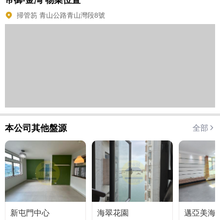
掃管笏 青山公路青山灣段8號
本公司其他盤源
全部
新屯門中心
海翠花園
邁亞美海